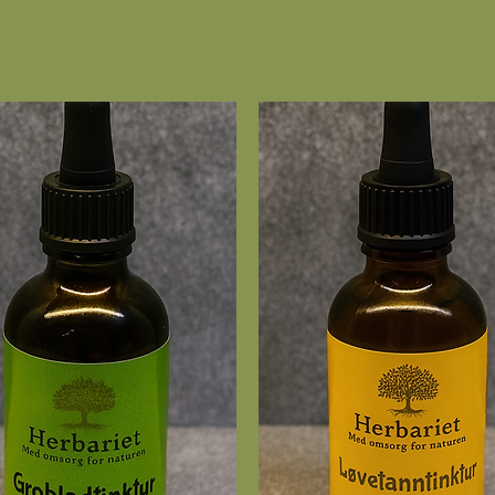
I tillegg er det en su
kunne være effektiv
15ml - 30ml - 60ml