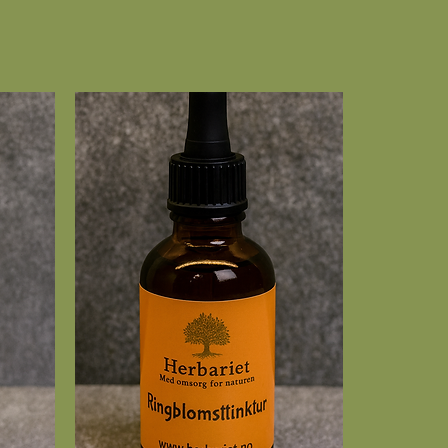
per fotsalve som er kjent for å
 mot fotsopp og neglesopp.