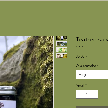
Teatree sal
SKU: 0011
Pris
85,00 kr
Velg størrelse
*
Velg
Antall
*