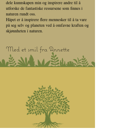
dele kunnskapen min og inspirere andre til å
utforske de fantastiske ressursene som finnes i
naturen rundt oss.
Håpet er å inspirere flere mennesker til å ta vare
på seg selv og planeten ved å omfavne kraften og
skjønnheten i naturen.
Med et smil fra Annette