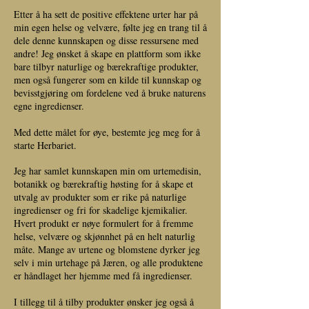
Etter å ha sett de positive effektene urter har på
min egen helse og velvære, følte jeg en trang til å
dele denne kunnskapen og disse ressursene med
andre! Jeg ønsket å skape en plattform som ikke
bare tilbyr naturlige og bærekraftige produkter,
men også fungerer som en kilde til kunnskap og
bevisstgjøring om fordelene ved å bruke naturens
egne ingredienser.
Med dette målet for øye, bestemte jeg meg for å
starte Herbariet.
Jeg har samlet kunnskapen min om urtemedisin,
botanikk og bærekraftig høsting for å skape et
utvalg av produkter som er rike på naturlige
ingredienser og fri for skadelige kjemikalier.
Hvert produkt er nøye formulert for å fremme
helse, velvære og skjønnhet på en helt naturlig
måte. Mange av urtene og blomstene dyrker jeg
selv i min urtehage på Jæren, og alle produktene
er håndlaget her hjemme med få ingredienser.
I tillegg til å tilby produkter ønsker jeg også å