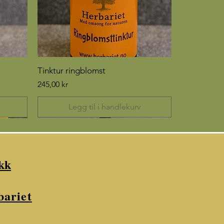
Tinktur ringblomst
Pris
245,00 kr
Legg til i handlekurv
kk
bariet