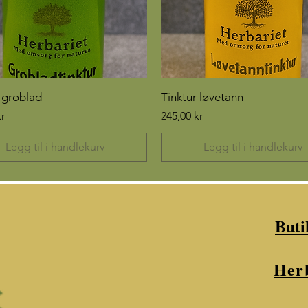
 groblad
Tinktur løvetann
Pris
r
245,00 kr
Legg til i handlekurv
Legg til i handlekurv
Buti
Her