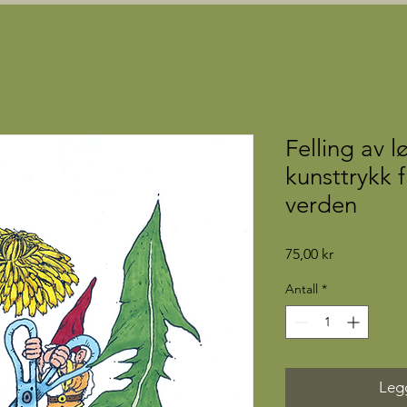
Felling av l
kunsttrykk
verden
Pris
75,00 kr
Antall
*
Legg