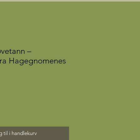
øvetann –
 fra Hagegnomenes
 til i handlekurv