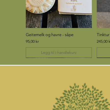
Geitemelk og havre - såpe
Tinktur
Pris
Pris
95,00 kr
245,00 k
Legg til i handlekurv