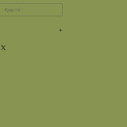
Kjøp nå
× 21 cm)
t, tykt kvalitetspapir
e, så du kan velge din egen stil
pplag for å sikre høy kvalitet