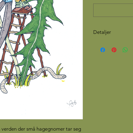
Detaljer
Format: A5 (14,8 
Trykket på silkemyk
Leveres uten ramm
Produseres i små o
 verden der små hagegnomer tar seg