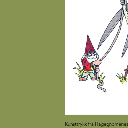
Kunsttrykk fra Hagegnomenes